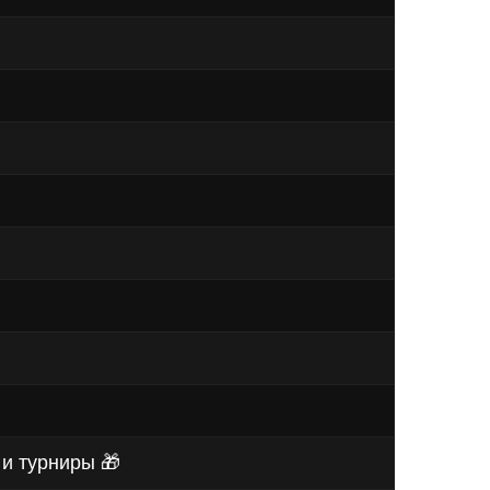
 и турниры 🎁