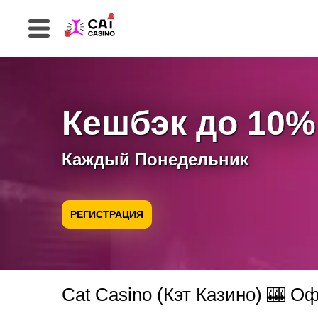
Cat Casino (Кэт Казино) 🎰 