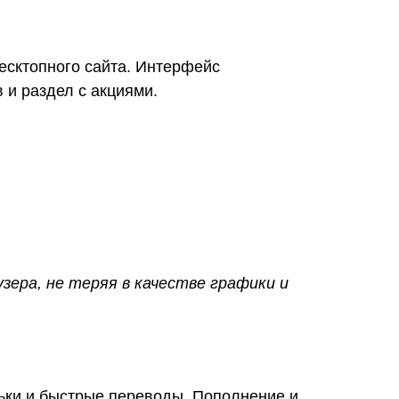
сктопного сайта. Интерфейс
 и раздел с акциями.
зера, не теряя в качестве графики и
ьки и быстрые переводы. Пополнение и